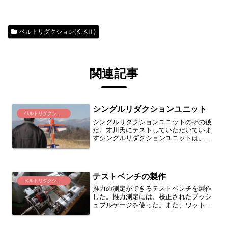
ベルトリダクション(K, KⅡ)
関連記事
シングルリダクションユニット
ベルトリダクション(K, KⅡ)
シングルリダクションユニットのその後
だ。才川氏にテストしていただいていま
すシングルリダクションユニットは、機
体重量が軽い機体を新作しフライトテス
トを行っております。下記、コメントを
頂きました。「５０プロダクト製６セル
ベルトリダクションシステ...
テストベンチの製作
ベルトリダクション(K, KⅡ)
推力の測定ができるテストベンチを製作
した。推力測定には、校正されたプッシ
ュプルゲージを使った。また、ワットメ
ーターもバッテリーとＥＳＣの間に加え
電力値の測定も出来るようにした。Ｆ３