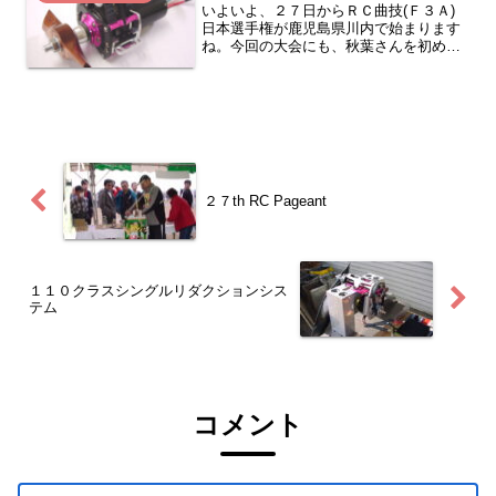
いよいよ、２７日からＲＣ曲技(Ｆ３Ａ)
日本選手権が鹿児島県川内で始まります
ね。今回の大会にも、秋葉さんを初め多
くの地区予選を勝ち抜いた選手がベルト
ユニット搭載機で出場します。活躍が楽
しみですね。ベルトユニットも日々進化
し、強度と信頼性を高め...
２７th RC Pageant
１１０クラスシングルリダクションシス
テム
コメント