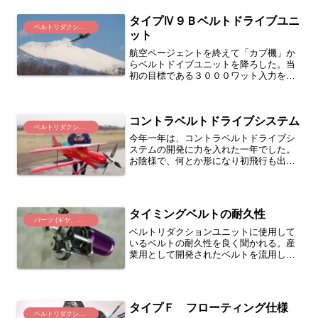
Ａ機に搭載で使われているリポ５Ｓ-５２
００×２本で実際の推力...
タイプⅣ９Ｂベルトドライブユニ
ベルトリダクション(K, KⅡ)
ット
航空ページェントを終えて「カブ機」か
らベルトドイブユニットを降ろした。当
初の目標である３０００ワット入力をテ
ストする為だ。才川氏兄弟の協力を仰
ぎ、画像の機体に搭載した。本来１４０
～１６０クラスのエンジン機として飛行
コントラベルトドライブシステム
していた物だ。撮影当日は、...
ベルトリダクション(K, KⅡ)
今年一年は、コントラベルトドライブシ
ステムの開発に力を入れた一年でした。
お陰様で、何とか形になり初飛行も出来
ました。設計段階での変更と製作時での
設計変更など、３ＤＣＡＤを使っても作
ってみないとカッコの良い形状が違った
りして、なかなか仕事が進...
タイミングベルトの耐久性
パーツ (ギヤ、プーリー)
ベルトリダクションユニットに使用して
いるベルトの耐久性を良く聞かれる。産
業用として開発されたベルトを流用して
いるので、耐久性は充分に有ると確信し
ている。また、ベルトリダクションユニ
ットをお使いいただいているМ氏から、
ベルトに関して下記の様な...
タイプＦ フローティング仕様
ベルトリダクション(K, KⅡ)